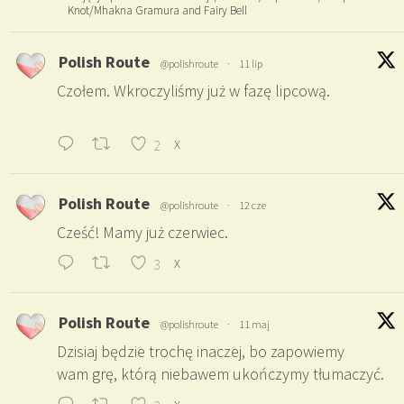
Knot/Mhakna Gramura and Fairy Bell
Polish Route
@polishroute
·
11 lip
Czołem. Wkroczyliśmy już w fazę lipcową.
2
X
Polish Route
@polishroute
·
12 cze
Cześć! Mamy już czerwiec.
3
X
Polish Route
@polishroute
·
11 maj
Dzisiaj będzie trochę inaczej, bo zapowiemy
wam grę, którą niebawem ukończymy tłumaczyć.